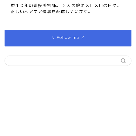
歴１０年の現役美容師。 ２人の娘にメロメロの日々。
正しいヘアケア情報を配信しています。
＼ Follow me ／