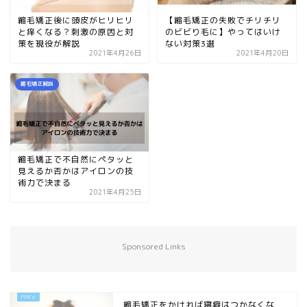
縮毛矯正後に頭皮がヒリヒリ
【縮毛矯正の失敗でチリチリ
と痒くなる？刺激の原因と対
のビビり毛に】やってはいけ
策を現役が解説
ない対策3選
2021年4月26日
2021年4月20日
縮毛矯正解説
縮毛矯正で不自然にペタッと
見えるか否かはアイロンの技
術力で決まる
2021年4月25日
Sponsored Links
縮毛矯正をかければ寝癖はつかなくな