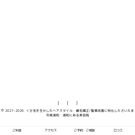
2021–2026 くせ毛を生かしたヘアスタイル・縮毛矯正/髪質改善に特化したさいたま
市南浦和・浦和にある美容院
ご料金
アクセス
ご予約・ご相談
口コミ