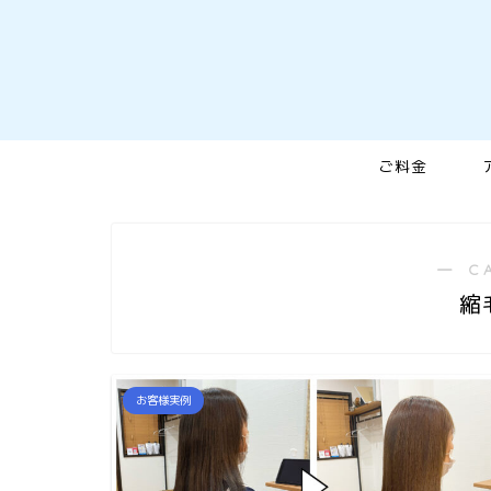
ご料金
― C
縮
お客様実例