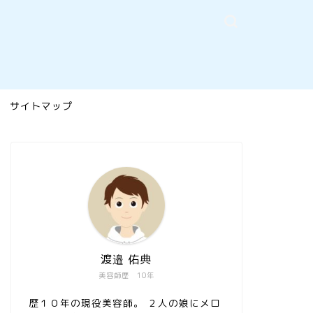
サイトマップ
渡邉 佑典
美容師歴 10年
歴１０年の現役美容師。 ２人の娘にメロ